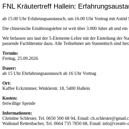
FNL Kräutertreff Hallein: Erfahrungsaus
ab 15.00 Uhr Erfahrungsaustausch, um 16.00 Uhr Vortrag mit Astr
Die chinesische Ernährungslehre ist weit über 3.000 Jahre alt und ei
Wir befassen uns laut der 5-Elemente-Lehre mit der Einteilung der 
passende Fachliteratur dazu. Alle Teilnehmer am Stammtisch sind her
Termin:
Freitag, 25.09.2026
Dauer:
ab 15 Uhr Ehrfahrungsaustausch ab 16 Uhr Vortrag
Ort:
Kaffee Eckzimmer, Winklerstr. 18, 5400 Hallein
Kosten:
freiwillige Spende
Informationen:
Christine Schlesier, Tel. 0650 500 68 94, Email: ch.schlesier@gmail
Waltraud Rettenbacher, Tel. 0664 735 7850 68, Email: info@creativ-