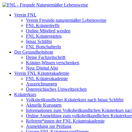
Verein FNL
Verein Freunde naturgemäßer Lebensweise
FNL Kräutertreffs
Online Mitglied werden
FNL Kräutergärten
Ignaz Schlifni
FNL BotschafterIn
Der Gesundheitsbote
Deine Fachzeitschrift
Kräuter-Wissen verschenken
Neu: Digital Abo
Verein FNL Kräuterakademie
FNL Kräuterakademie
Auszeichnungen
Österreichisches Umweltzeichen
Kräuterkurs
Volksheilkundlicher Kräuterkurs nach Ignaz Schlifni
Aktuelle Kursstarts
Informationen zum Volksheilkundlichen Kräuterkurs nach
Online Anmeldung zum volksheilkundlichen Kräuterkur
Referent*innen der FNL Kräuterakademie
Anmeldung zur Prüfung
Unsere FNL Kräuterexpert*innen