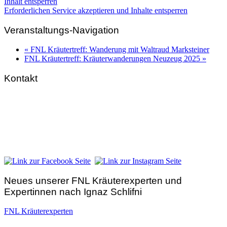
Inhalt entsperren
Erforderlichen Service akzeptieren und Inhalte entsperren
Veranstaltungs-Navigation
«
FNL Kräutertreff: Wanderung mit Waltraud Marksteiner
FNL Kräutertreff: Kräuterwanderungen Neuzeug 2025
»
Kontakt
FNL-Zentrale
Hunnenbrunn / Schlossweg 2
A – 9300 St. Veit an der Glan
Telefon:
+43 4212 33 461
E-Mail:
zentrale@fnl.at
Neues unserer FNL Kräuterexperten und
Expertinnen nach Ignaz Schlifni
FNL Kräuterexperten