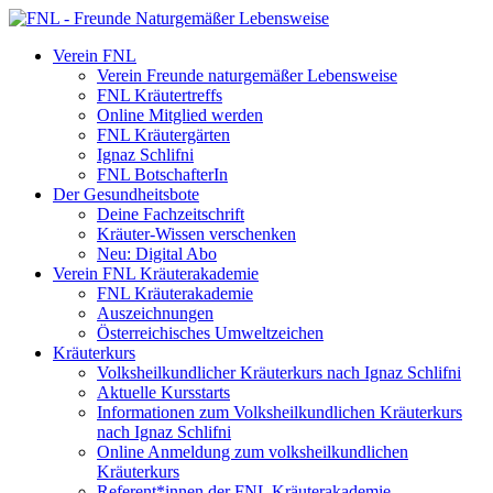
Verein FNL
Verein Freunde naturgemäßer Lebensweise
FNL Kräutertreffs
Online Mitglied werden
FNL Kräutergärten
Ignaz Schlifni
FNL BotschafterIn
Der Gesundheitsbote
Deine Fachzeitschrift
Kräuter-Wissen verschenken
Neu: Digital Abo
Verein FNL Kräuterakademie
FNL Kräuterakademie
Auszeichnungen
Österreichisches Umweltzeichen
Kräuterkurs
Volksheilkundlicher Kräuterkurs nach Ignaz Schlifni
Aktuelle Kursstarts
Informationen zum Volksheilkundlichen Kräuterkurs
nach Ignaz Schlifni
Online Anmeldung zum volksheilkundlichen
Kräuterkurs
Referent*innen der FNL Kräuterakademie