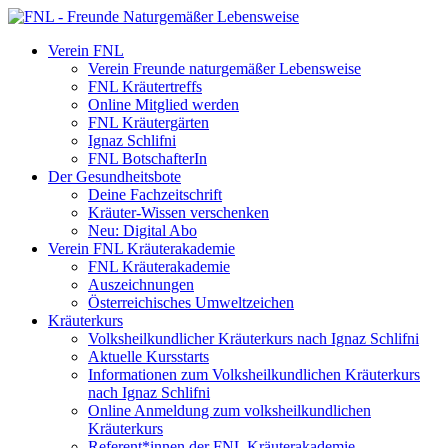
Verein FNL
Verein Freunde naturgemäßer Lebensweise
FNL Kräutertreffs
Online Mitglied werden
FNL Kräutergärten
Ignaz Schlifni
FNL BotschafterIn
Der Gesundheitsbote
Deine Fachzeitschrift
Kräuter-Wissen verschenken
Neu: Digital Abo
Verein FNL Kräuterakademie
FNL Kräuterakademie
Auszeichnungen
Österreichisches Umweltzeichen
Kräuterkurs
Volksheilkundlicher Kräuterkurs nach Ignaz Schlifni
Aktuelle Kursstarts
Informationen zum Volksheilkundlichen Kräuterkurs
nach Ignaz Schlifni
Online Anmeldung zum volksheilkundlichen
Kräuterkurs
Referent*innen der FNL Kräuterakademie