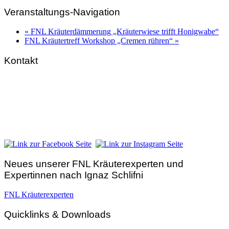
Veranstaltungs-Navigation
«
FNL Kräuterdämmerung „Kräuterwiese trifft Honigwabe“
FNL Kräutertreff Workshop „Cremen rühren“
»
Kontakt
FNL-Zentrale
Hunnenbrunn / Schlossweg 2
A – 9300 St. Veit an der Glan
Telefon:
+43 4212 33 461
E-Mail:
zentrale@fnl.at
Neues unserer FNL Kräuterexperten und
Expertinnen nach Ignaz Schlifni
FNL Kräuterexperten
Quicklinks & Downloads