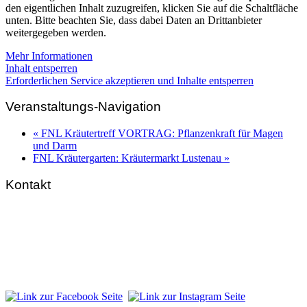
den eigentlichen Inhalt zuzugreifen, klicken Sie auf die Schaltfläche
unten. Bitte beachten Sie, dass dabei Daten an Drittanbieter
weitergegeben werden.
Mehr Informationen
Inhalt entsperren
Erforderlichen Service akzeptieren und Inhalte entsperren
Veranstaltungs-Navigation
«
FNL Kräutertreff VORTRAG: Pflanzenkraft für Magen
und Darm
FNL Kräutergarten: Kräutermarkt Lustenau
»
Kontakt
FNL-Zentrale
Hunnenbrunn / Schlossweg 2
A – 9300 St. Veit an der Glan
Telefon:
+43 4212 33 461
E-Mail:
zentrale@fnl.at