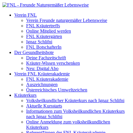
Verein FNL
Verein Freunde naturgemäßer Lebensweise
FNL Kräutertreffs
Online Mitglied werden
FNL Kräutergärten
Ignaz Schlifni
FNL BotschafterIn
Der Gesundheitsbote
Deine Fachzeitschrift
Kräuter-Wissen verschenken
Neu: Digital Abo
Verein FNL Kräuterakademie
FNL Kräuterakademie
Auszeichnungen
Österreichisches Umweltzeichen
Kräuterkurs
Volksheilkundlicher Kräuterkurs nach Ignaz Schlifni
Aktuelle Kursstarts
Informationen zum Volksheilkundlichen Kräuterkurs
nach Ignaz Schlifni
Online Anmeldung zum volksheilkundlichen
Kräuterkurs
Referent*innen der FNL Kräuterakademie