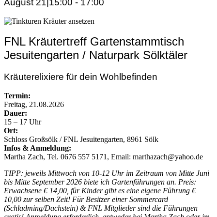
August 21|15:00
-
17:00
FNL Kräutertreff Gartenstammtisch
Jesuitengarten / Naturpark Sölktäler
Kräuterelixiere für dein Wohlbefinden
Termin:
Freitag, 21.08.2026
Dauer:
15 – 17 Uhr
Ort:
Schloss Großsölk / FNL Jesuitengarten, 8961 Sölk
Infos & Anmeldung:
Martha Zach, Tel. 0676 557 5171, Email: marthazach@yahoo.de
T
IPP: jeweils Mittwoch von 10-12 Uhr im Zeitraum von Mitte Juni
bis Mitte September 2026 biete ich Gartenführungen an. Preis:
Erwachsene € 14,00, für Kinder gibt es eine eigene Führung €
10,00 zur selben Zeit! Für Besitzer einer Sommercard
(Schladming/Dachstein) & FNL Mitglieder sind die Führungen
gratis! Anmeldung erforderlich, entweder bei Martha Zach oder im