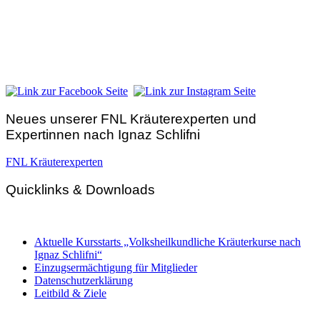
FNL-Zentrale
Hunnenbrunn / Schlossweg 2
A – 9300 St. Veit an der Glan
Telefon:
+43 4212 33 461
E-Mail:
zentrale@fnl.at
Neues unserer FNL Kräuterexperten und
Expertinnen nach Ignaz Schlifni
FNL Kräuterexperten
Quicklinks & Downloads
Aktuelle Kursstarts „Volksheilkundliche Kräuterkurse nach
Ignaz Schlifni“
Einzugsermächtigung für Mitglieder
Datenschutzerklärung
Leitbild & Ziele