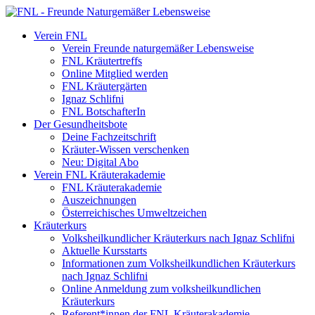
Verein FNL
Verein Freunde naturgemäßer Lebensweise
FNL Kräutertreffs
Online Mitglied werden
FNL Kräutergärten
Ignaz Schlifni
FNL BotschafterIn
Der Gesundheitsbote
Deine Fachzeitschrift
Kräuter-Wissen verschenken
Neu: Digital Abo
Verein FNL Kräuterakademie
FNL Kräuterakademie
Auszeichnungen
Österreichisches Umweltzeichen
Kräuterkurs
Volksheilkundlicher Kräuterkurs nach Ignaz Schlifni
Aktuelle Kursstarts
Informationen zum Volksheilkundlichen Kräuterkurs
nach Ignaz Schlifni
Online Anmeldung zum volksheilkundlichen
Kräuterkurs
Referent*innen der FNL Kräuterakademie