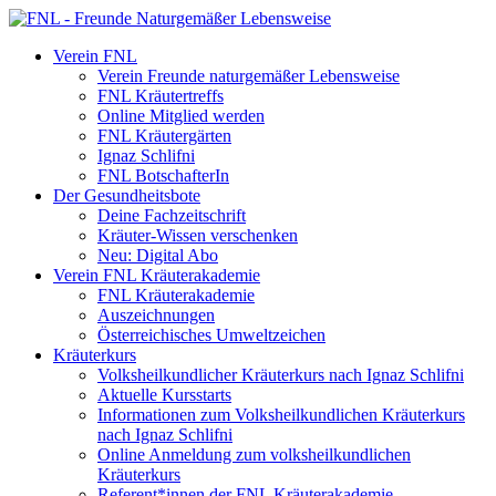
Verein FNL
Verein Freunde naturgemäßer Lebensweise
FNL Kräutertreffs
Online Mitglied werden
FNL Kräutergärten
Ignaz Schlifni
FNL BotschafterIn
Der Gesundheitsbote
Deine Fachzeitschrift
Kräuter-Wissen verschenken
Neu: Digital Abo
Verein FNL Kräuterakademie
FNL Kräuterakademie
Auszeichnungen
Österreichisches Umweltzeichen
Kräuterkurs
Volksheilkundlicher Kräuterkurs nach Ignaz Schlifni
Aktuelle Kursstarts
Informationen zum Volksheilkundlichen Kräuterkurs
nach Ignaz Schlifni
Online Anmeldung zum volksheilkundlichen
Kräuterkurs
Referent*innen der FNL Kräuterakademie