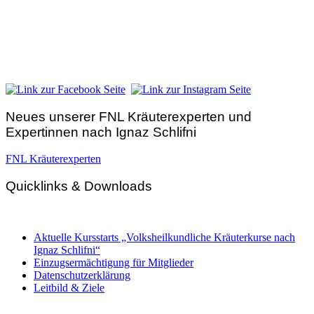
FNL-Zentrale
Hunnenbrunn / Schlossweg 2
A – 9300 St. Veit an der Glan
Telefon:
+43 4212 33 461
E-Mail:
zentrale@fnl.at
Neues unserer FNL Kräuterexperten und
Expertinnen nach Ignaz Schlifni
FNL Kräuterexperten
Quicklinks & Downloads
Aktuelle Kursstarts „Volksheilkundliche Kräuterkurse nach
Ignaz Schlifni“
Einzugsermächtigung für Mitglieder
Datenschutzerklärung
Leitbild & Ziele