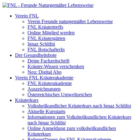
Verein FNL
Verein Freunde naturgemäßer Lebensweise
FNL Kräutertreffs
Online Mitglied werden
FNL Kräutergärten
Ignaz Schlifni
FNL BotschafterIn
Der Gesundheitsbote
Deine Fachzeitschrift
Kräuter-Wissen verschenken
Neu: Digital Abo
Verein FNL Kräuterakademie
FNL Kräuterakademie
Auszeichnungen
Österreichisches Umweltzeichen
Kräuterkurs
Volksheilkundlicher Kräuterkurs nach Ignaz Schlifni
Aktuelle Kursstarts
Informationen zum Volksheilkundlichen Kräuterkurs
nach Ignaz Schlifni
Online Anmeldung zum volksheilkundlichen
Kräuterkurs
Referent*innen der FNL Kräuterakademie