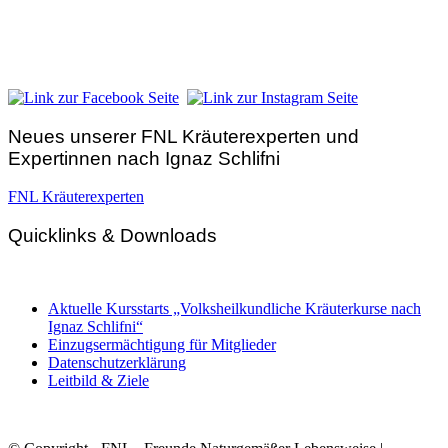
Hunnenbrunn / Schlossweg 2
A – 9300 St. Veit an der Glan
Telefon:
+43 4212 33 461
E-Mail:
zentrale@fnl.at
Neues unserer FNL Kräuterexperten und
Expertinnen nach Ignaz Schlifni
FNL Kräuterexperten
Quicklinks & Downloads
Aktuelle Kursstarts „Volksheilkundliche Kräuterkurse nach
Ignaz Schlifni“
Einzugsermächtigung für Mitglieder
Datenschutzerklärung
Leitbild & Ziele