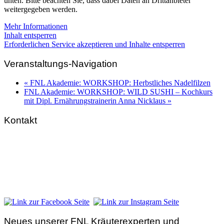
unten. Bitte beachten Sie, dass dabei Daten an Drittanbieter
weitergegeben werden.
Mehr Informationen
Inhalt entsperren
Erforderlichen Service akzeptieren und Inhalte entsperren
Veranstaltungs-Navigation
«
FNL Akademie: WORKSHOP: Herbstliches Nadelfilzen
FNL Akademie: WORKSHOP: WILD SUSHI – Kochkurs
mit Dipl. Ernährungstrainerin Anna Nicklaus
»
Kontakt
FNL-Zentrale
Hunnenbrunn / Schlossweg 2
A – 9300 St. Veit an der Glan
Telefon:
+43 4212 33 461
E-Mail:
zentrale@fnl.at
Neues unserer FNL Kräuterexperten und