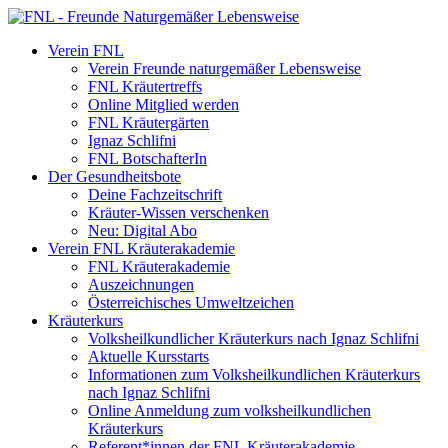
Verein FNL
Verein Freunde naturgemäßer Lebensweise
FNL Kräutertreffs
Online Mitglied werden
FNL Kräutergärten
Ignaz Schlifni
FNL BotschafterIn
Der Gesundheitsbote
Deine Fachzeitschrift
Kräuter-Wissen verschenken
Neu: Digital Abo
Verein FNL Kräuterakademie
FNL Kräuterakademie
Auszeichnungen
Österreichisches Umweltzeichen
Kräuterkurs
Volksheilkundlicher Kräuterkurs nach Ignaz Schlifni
Aktuelle Kursstarts
Informationen zum Volksheilkundlichen Kräuterkurs
nach Ignaz Schlifni
Online Anmeldung zum volksheilkundlichen
Kräuterkurs
Referent*innen der FNL Kräuterakademie