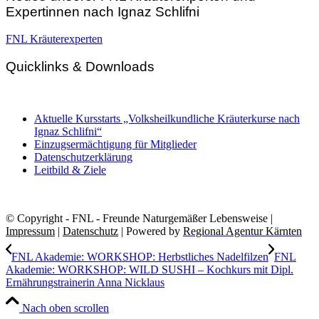
Expertinnen nach Ignaz Schlifni
FNL Kräuterexperten
Quicklinks & Downloads
Aktuelle Kursstarts „Volksheilkundliche Kräuterkurse nach
Ignaz Schlifni“
Einzugsermächtigung für Mitglieder
Datenschutzerklärung
Leitbild & Ziele
© Copyright - FNL - Freunde Naturgemäßer Lebensweise |
Impressum
|
Datenschutz
| Powered by
Regional Agentur Kärnten
FNL Akademie: WORKSHOP: Herbstliches Nadelfilzen
FNL
Akademie: WORKSHOP: WILD SUSHI – Kochkurs mit Dipl.
Ernährungstrainerin Anna Nicklaus
Nach oben scrollen