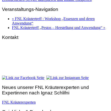
Veranstaltungs-Navigation
«
FNL Kräutertreff : Workshop „Essenzen und deren
Anwendung“
FNL Kräutertreff „Pestos – Herstellung und Anwendung“
»
Kontakt
FNL-Zentrale
Hunnenbrunn / Schlossweg 2
A – 9300 St. Veit an der Glan
Telefon:
+43 4212 33 461
E-Mail:
zentrale@fnl.at
Neues unserer FNL Kräuterexperten und
Expertinnen nach Ignaz Schlifni
FNL Kräuterexperten