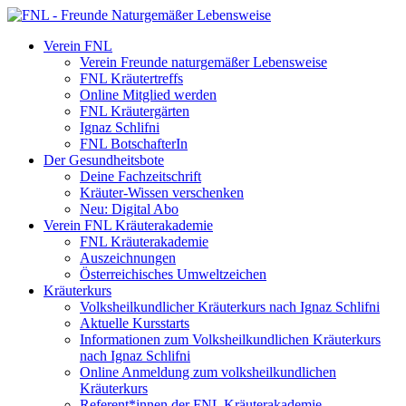
Verein FNL
Verein Freunde naturgemäßer Lebensweise
FNL Kräutertreffs
Online Mitglied werden
FNL Kräutergärten
Ignaz Schlifni
FNL BotschafterIn
Der Gesundheitsbote
Deine Fachzeitschrift
Kräuter-Wissen verschenken
Neu: Digital Abo
Verein FNL Kräuterakademie
FNL Kräuterakademie
Auszeichnungen
Österreichisches Umweltzeichen
Kräuterkurs
Volksheilkundlicher Kräuterkurs nach Ignaz Schlifni
Aktuelle Kursstarts
Informationen zum Volksheilkundlichen Kräuterkurs
nach Ignaz Schlifni
Online Anmeldung zum volksheilkundlichen
Kräuterkurs
Referent*innen der FNL Kräuterakademie