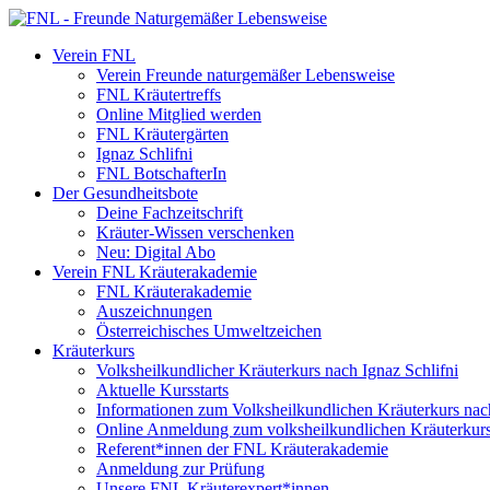
Verein FNL
Verein Freunde naturgemäßer Lebensweise
FNL Kräutertreffs
Online Mitglied werden
FNL Kräutergärten
Ignaz Schlifni
FNL BotschafterIn
Der Gesundheitsbote
Deine Fachzeitschrift
Kräuter-Wissen verschenken
Neu: Digital Abo
Verein FNL Kräuterakademie
FNL Kräuterakademie
Auszeichnungen
Österreichisches Umweltzeichen
Kräuterkurs
Volksheilkundlicher Kräuterkurs nach Ignaz Schlifni
Aktuelle Kursstarts
Informationen zum Volksheilkundlichen Kräuterkurs nach
Online Anmeldung zum volksheilkundlichen Kräuterkur
Referent*innen der FNL Kräuterakademie
Anmeldung zur Prüfung
Unsere FNL Kräuterexpert*innen