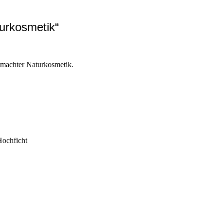
urkosmetik“
emachter Naturkosmetik.
Hochficht