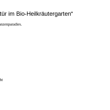
ür im Bio-Heilkräutergarten“
anzenparadies.
ht