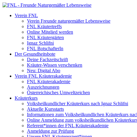
Verein FNL
Verein Freunde naturgemäßer Lebensweise
FNL Kräutertreffs
Online Mitglied werden
FNL Kräutergärten
Ignaz Schlifni
FNL BotschafterIn
Der Gesundheitsbote
Deine Fachzeitschrift
Kräuter-Wissen verschenken
Neu: Digital Abo
Verein FNL Kräuterakademie
FNL Kräuterakademie
Auszeichnungen
Österreichisches Umweltzeichen
Kräuterkurs
Volksheilkundlicher Kräuterkurs nach Ignaz Schlifni
Aktuelle Kursstarts
Informationen zum Volksheilkundlichen Kräuterkurs nach
Online Anmeldung zum volksheilkundlichen Kräuterkur
Referent*innen der FNL Kräuterakademie
Anmeldung zur Prüfung
Unsere FNL Kräuterexpert*innen