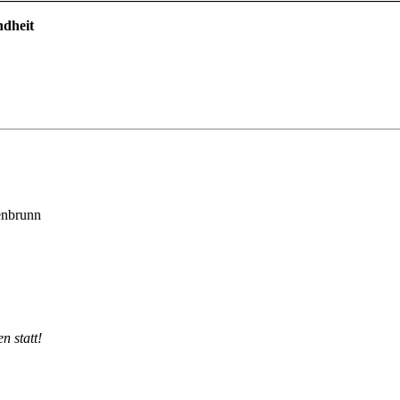
dheit
enbrunn
n statt!