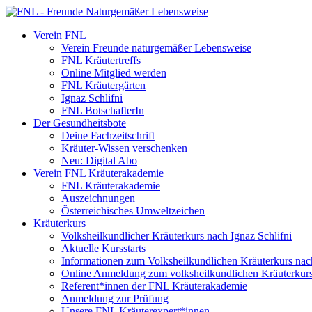
Verein FNL
Verein Freunde naturgemäßer Lebensweise
FNL Kräutertreffs
Online Mitglied werden
FNL Kräutergärten
Ignaz Schlifni
FNL BotschafterIn
Der Gesundheitsbote
Deine Fachzeitschrift
Kräuter-Wissen verschenken
Neu: Digital Abo
Verein FNL Kräuterakademie
FNL Kräuterakademie
Auszeichnungen
Österreichisches Umweltzeichen
Kräuterkurs
Volksheilkundlicher Kräuterkurs nach Ignaz Schlifni
Aktuelle Kursstarts
Informationen zum Volksheilkundlichen Kräuterkurs nach
Online Anmeldung zum volksheilkundlichen Kräuterkur
Referent*innen der FNL Kräuterakademie
Anmeldung zur Prüfung
Unsere FNL Kräuterexpert*innen