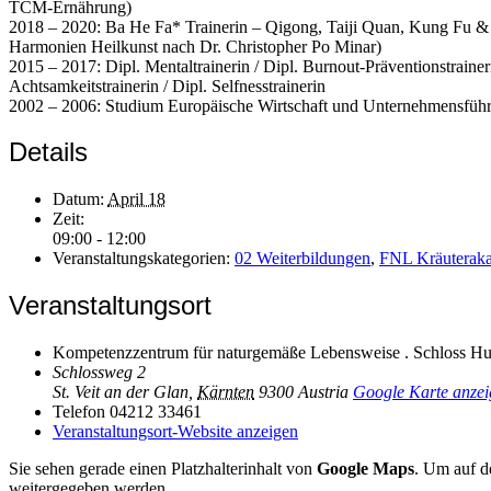
TCM-Ernährung)
2018 – 2020: Ba He Fa* Trainerin – Qigong, Taiji Quan, Kung Fu &
Harmonien Heilkunst nach Dr. Christopher Po Minar)
2015 – 2017: Dipl. Mentaltrainerin / Dipl. Burnout-Präventionstraine
Achtsamkeitstrainerin / Dipl. Selfnesstrainerin
2002 – 2006: Studium Europäische Wirtschaft und Unternehmensfüh
Details
Datum:
April 18
Zeit:
09:00 - 12:00
Veranstaltungskategorien:
02 Weiterbildungen
,
FNL Kräuteraka
Veranstaltungsort
Kompetenzzentrum für naturgemäße Lebensweise . Schloss H
Schlossweg 2
St. Veit an der Glan
,
Kärnten
9300
Austria
Google Karte anzei
Telefon
04212 33461
Veranstaltungsort-Website anzeigen
Sie sehen gerade einen Platzhalterinhalt von
Google Maps
. Um auf de
weitergegeben werden.