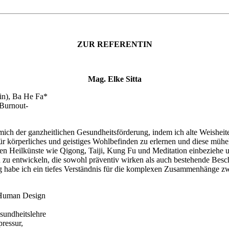
ZUR REFERENTIN
Mag. Elke Sitta
in), Ba He Fa*
 Burnout-
ich der ganzheitlichen Gesundheitsförderung, indem ich alte Weishe
körperliches und geistiges Wohlbefinden zu erlernen und diese mühelos 
en Heilkünste wie Qigong, Taiji, Kung Fu und Meditation einbeziehe 
ien zu entwickeln, die sowohl präventiv wirken als auch bestehende Bes
habe ich ein tiefes Verständnis für die komplexen Zusammenhänge zwi
 Human Design
sundheitslehre
ressur,