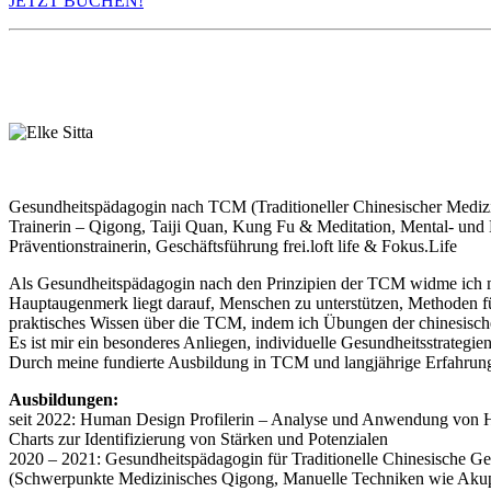
JETZT BUCHEN!
Gesundheitspädagogin nach TCM (Traditioneller Chinesischer Mediz
Trainerin – Qigong, Taiji Quan, Kung Fu & Meditation, Mental- und
Präventionstrainerin, Geschäftsführung frei.loft life & Fokus.Life
Als Gesundheitspädagogin nach den Prinzipien der TCM widme ich m
Hauptaugenmerk liegt darauf, Menschen zu unterstützen, Methoden für 
praktisches Wissen über die TCM, indem ich Übungen der chinesisch
Es ist mir ein besonderes Anliegen, individuelle Gesundheitsstrateg
Durch meine fundierte Ausbildung in TCM und langjährige Erfahrung 
Ausbildungen:
seit 2022: Human Design Profilerin – Analyse und Anwendung von
Charts zur Identifizierung von Stärken und Potenzialen
2020 – 2021: Gesundheitspädagogin für Traditionelle Chinesische Ge
(Schwerpunkte Medizinisches Qigong, Manuelle Techniken wie Akup