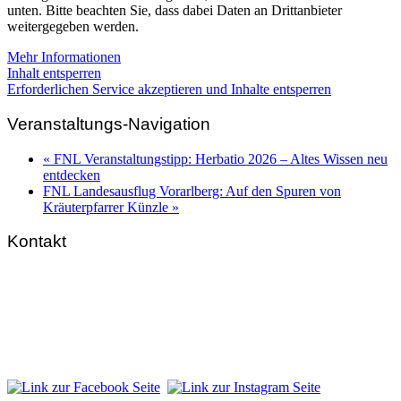
unten. Bitte beachten Sie, dass dabei Daten an Drittanbieter
weitergegeben werden.
Mehr Informationen
Inhalt entsperren
Erforderlichen Service akzeptieren und Inhalte entsperren
Veranstaltungs-Navigation
«
FNL Veranstaltungstipp: Herbatio 2026 – Altes Wissen neu
entdecken
FNL Landesausflug Vorarlberg: Auf den Spuren von
Kräuterpfarrer Künzle
»
Kontakt
FNL-Zentrale
Hunnenbrunn / Schlossweg 2
A – 9300 St. Veit an der Glan
Telefon:
+43 4212 33 461
E-Mail:
zentrale@fnl.at