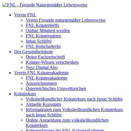
Verein FNL
Verein Freunde naturgemäßer Lebensweise
FNL Kräutertreffs
Online Mitglied werden
FNL Kräutergärten
Ignaz Schlifni
FNL BotschafterIn
Der Gesundheitsbote
Deine Fachzeitschrift
Kräuter-Wissen verschenken
Neu: Digital Abo
Verein FNL Kräuterakademie
FNL Kräuterakademie
Auszeichnungen
Österreichisches Umweltzeichen
Kräuterkurs
Volksheilkundlicher Kräuterkurs nach Ignaz Schlifni
Aktuelle Kursstarts
Informationen zum Volksheilkundlichen Kräuterkurs
nach Ignaz Schlifni
Online Anmeldung zum volksheilkundlichen
Kräuterkurs
Referent*innen der FNL Kräuterakademie