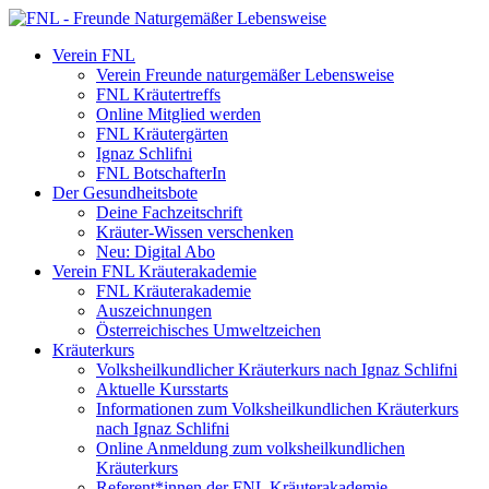
Verein FNL
Verein Freunde naturgemäßer Lebensweise
FNL Kräutertreffs
Online Mitglied werden
FNL Kräutergärten
Ignaz Schlifni
FNL BotschafterIn
Der Gesundheitsbote
Deine Fachzeitschrift
Kräuter-Wissen verschenken
Neu: Digital Abo
Verein FNL Kräuterakademie
FNL Kräuterakademie
Auszeichnungen
Österreichisches Umweltzeichen
Kräuterkurs
Volksheilkundlicher Kräuterkurs nach Ignaz Schlifni
Aktuelle Kursstarts
Informationen zum Volksheilkundlichen Kräuterkurs
nach Ignaz Schlifni
Online Anmeldung zum volksheilkundlichen
Kräuterkurs
Referent*innen der FNL Kräuterakademie