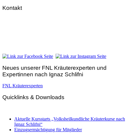
Kontakt
FNL-Zentrale
Hunnenbrunn / Schlossweg 2
A – 9300 St. Veit an der Glan
Telefon:
+43 4212 33 461
E-Mail:
zentrale@fnl.at
Neues unserer FNL Kräuterexperten und
Expertinnen nach Ignaz Schlifni
FNL Kräuterexperten
Quicklinks & Downloads
Aktuelle Kursstarts „Volksheilkundliche Kräuterkurse nach
Ignaz Schlifni“
Einzugsermächtigung für Mitglieder