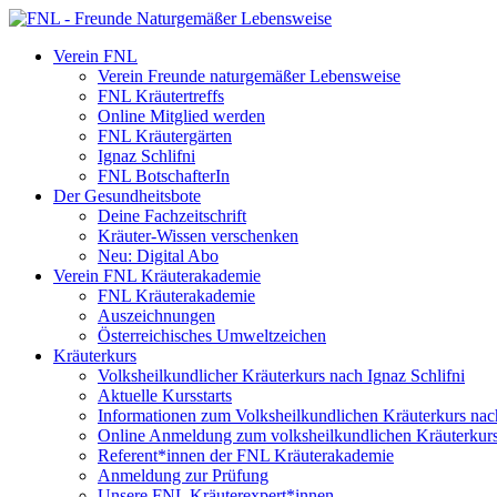
Verein FNL
Verein Freunde naturgemäßer Lebensweise
FNL Kräutertreffs
Online Mitglied werden
FNL Kräutergärten
Ignaz Schlifni
FNL BotschafterIn
Der Gesundheitsbote
Deine Fachzeitschrift
Kräuter-Wissen verschenken
Neu: Digital Abo
Verein FNL Kräuterakademie
FNL Kräuterakademie
Auszeichnungen
Österreichisches Umweltzeichen
Kräuterkurs
Volksheilkundlicher Kräuterkurs nach Ignaz Schlifni
Aktuelle Kursstarts
Informationen zum Volksheilkundlichen Kräuterkurs nach
Online Anmeldung zum volksheilkundlichen Kräuterkur
Referent*innen der FNL Kräuterakademie
Anmeldung zur Prüfung
Unsere FNL Kräuterexpert*innen