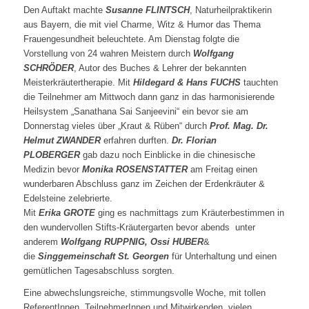
Den Auftakt machte
Susanne FLINTSCH
, Naturheilpraktikerin
aus Bayern, die mit viel Charme, Witz & Humor das Thema
Frauengesundheit beleuchtete. Am Dienstag folgte die
Vorstellung von 24 wahren Meistern durch
Wolfgang
SCHRÖDER
, Autor des Buches & Lehrer der bekannten
Meisterkräutertherapie. Mit
Hildegard & Hans FUCHS
tauchten
die Teilnehmer am Mittwoch dann ganz in das harmonisierende
Heilsystem „Sanathana Sai Sanjeevini“ ein bevor sie am
Donnerstag vieles über „Kraut & Rüben“ durch
Prof. Mag. Dr.
Helmut ZWANDER
erfahren durften.
Dr. Florian
PLOBERGER
gab dazu noch Einblicke in die chinesische
Medizin bevor
Monika ROSENSTATTER
am Freitag einen
wunderbaren Abschluss ganz im Zeichen der Erdenkräuter &
Edelsteine zelebrierte.
Mit
Erika GROTE
ging es nachmittags zum Kräuterbestimmen in
den wundervollen Stifts-Kräutergarten bevor abends unter
anderem
Wolfgang RUPPNIG, Ossi HUBER
&
die
Singgemeinschaft St. Georgen
für Unterhaltung und einen
gemütlichen Tagesabschluss sorgten.
Eine abwechslungsreiche, stimmungsvolle Woche, mit tollen
ReferentInnen, TeilnehmerInnen und Mitwirkenden, vielen