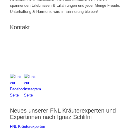
spannenden Erlebnissen & Erfahrungen und jeder Menge Freude,
Unterhaltung & Harmonie wird in Erinnerung bleiben!
Kontakt
FNL-Zentrale
Hunnenbrunn / Schlossweg 2
A – 9300 St. Veit an der Glan
Telefon:
+43 4212 33 461
E-Mail:
zentrale@fnl.at
Neues unserer FNL Kräuterexperten und
Expertinnen nach Ignaz Schlifni
FNL Kräuterexperten