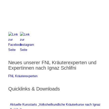
FNL-Zentrale
Hunnenbrunn / Schlossweg 2
A – 9300 St. Veit an der Glan
Telefon:
+43 4212 33 461
E-Mail:
zentrale@fnl.at
Neues unserer FNL Kräuterexperten und
Expertinnen nach Ignaz Schlifni
FNL Kräuterexperten
Quicklinks & Downloads
Aktuelle Kursstarts „Volksheilkundliche Kräuterkurse nach Ignaz