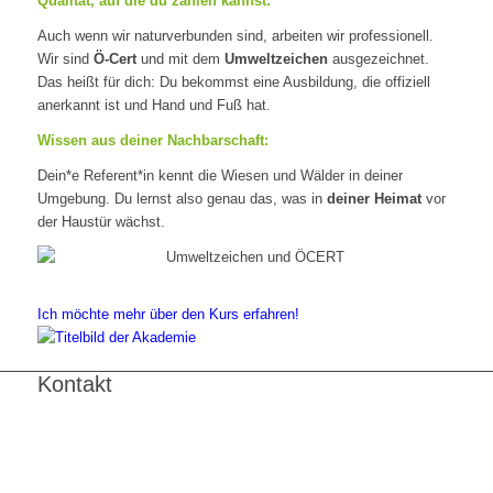
Qualität, auf die du zählen kannst:
Auch wenn wir naturverbunden sind, arbeiten wir professionell.
Wir sind
Ö-Cert
und mit dem
Umweltzeichen
ausgezeichnet.
Das heißt für dich: Du bekommst eine Ausbildung, die offiziell
anerkannt ist und Hand und Fuß hat.
Wissen aus deiner Nachbarschaft:
Dein*e Referent*in kennt die Wiesen und Wälder in deiner
Umgebung. Du lernst also genau das, was in
deiner Heimat
vor
der Haustür wächst.
Ich möchte mehr über den Kurs erfahren!
Kontakt
FNL-Zentrale
Hunnenbrunn / Schlossweg 2
A – 9300 St. Veit an der Glan