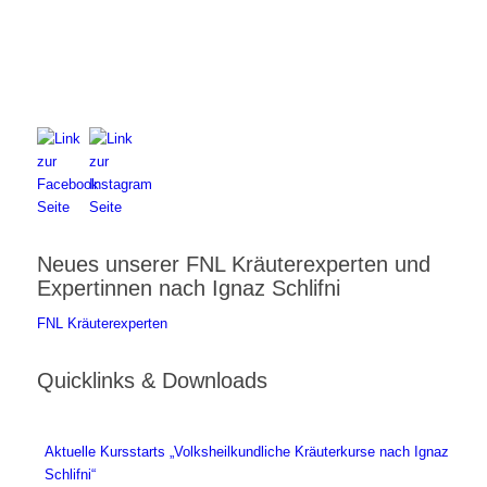
FNL-Zentrale
Hunnenbrunn / Schlossweg 2
A – 9300 St. Veit an der Glan
Telefon:
+43 4212 33 461
E-Mail:
zentrale@fnl.at
Neues unserer FNL Kräuterexperten und
Expertinnen nach Ignaz Schlifni
FNL Kräuterexperten
Quicklinks & Downloads
Aktuelle Kursstarts „Volksheilkundliche Kräuterkurse nach Ignaz
Schlifni“