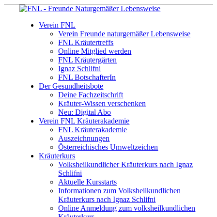
Verein FNL
Verein Freunde naturgemäßer Lebensweise
FNL Kräutertreffs
Online Mitglied werden
FNL Kräutergärten
Ignaz Schlifni
FNL BotschafterIn
Der Gesundheitsbote
Deine Fachzeitschrift
Kräuter-Wissen verschenken
Neu: Digital Abo
Verein FNL Kräuterakademie
FNL Kräuterakademie
Auszeichnungen
Österreichisches Umweltzeichen
Kräuterkurs
Volksheilkundlicher Kräuterkurs nach Ignaz
Schlifni
Aktuelle Kursstarts
Informationen zum Volksheilkundlichen
Kräuterkurs nach Ignaz Schlifni
Online Anmeldung zum volksheilkundlichen
Kräuterkurs