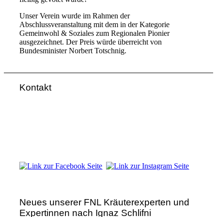
Unser Verein wurde im Rahmen der
Abschlussveranstaltung mit dem in der Kategorie
Gemeinwohl & Soziales zum Regionalen Pionier
ausgezeichnet. Der Preis würde überreicht von
Bundesminister Norbert Totschnig.
Kontakt
FNL-Zentrale
Hunnenbrunn / Schlossweg 2
A – 9300 St. Veit an der Glan
Telefon:
+43 4212 33 461
E-Mail:
zentrale@fnl.at
Neues unserer FNL Kräuterexperten und
Expertinnen nach Ignaz Schlifni