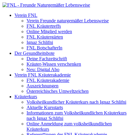
Verein FNL
Verein Freunde naturgemäßer Lebensweise
FNL Kräutertreffs
Online Mitglied werden
FNL Kräutergärten
Ignaz Schlifni
FNL BotschafterIn
Der Gesundheitsbote
Deine Fachzeitschrift
Kräuter-Wissen verschenken
Neu: Digital Abo
Verein FNL Kräuterakademie
FNL Kräuterakademie
Auszeichnungen
Österreichisches Umweltzeichen
Kräuterkurs
Volksheilkundlicher Kräuterkurs nach Ignaz Schlifni
Aktuelle Kursstarts
Informationen zum Volksheilkundlichen Kräuterkurs
nach Ignaz Schlifni
Online Anmeldung zum volksheilkundlichen
Kräuterkurs
Referent*innen der FNL Kräuterakademie