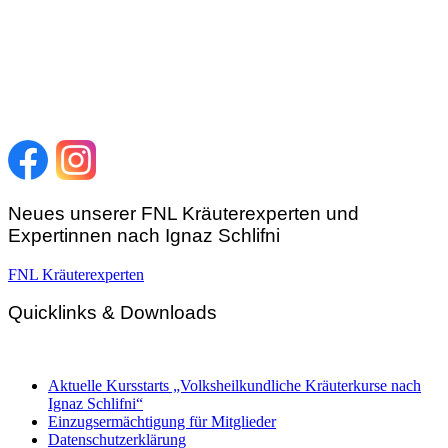
FNL-Zentrale
Hunnenbrunn / Schlossweg 2
A – 9300 St. Veit an der Glan
Telefon:
+43 4212 33 461
E-Mail:
zentrale@fnl.at
Neues unserer FNL Kräuterexperten und
Expertinnen nach Ignaz Schlifni
FNL Kräuterexperten
Quicklinks & Downloads
Aktuelle Kursstarts „Volksheilkundliche Kräuterkurse nach
Ignaz Schlifni“
Einzugsermächtigung für Mitglieder
Datenschutzerklärung