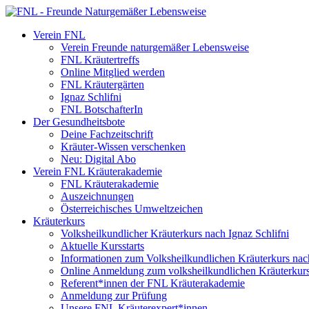
Verein FNL
Verein Freunde naturgemäßer Lebensweise
FNL Kräutertreffs
Online Mitglied werden
FNL Kräutergärten
Ignaz Schlifni
FNL BotschafterIn
Der Gesundheitsbote
Deine Fachzeitschrift
Kräuter-Wissen verschenken
Neu: Digital Abo
Verein FNL Kräuterakademie
FNL Kräuterakademie
Auszeichnungen
Österreichisches Umweltzeichen
Kräuterkurs
Volksheilkundlicher Kräuterkurs nach Ignaz Schlifni
Aktuelle Kursstarts
Informationen zum Volksheilkundlichen Kräuterkurs nach
Online Anmeldung zum volksheilkundlichen Kräuterkur
Referent*innen der FNL Kräuterakademie
Anmeldung zur Prüfung
Unsere FNL Kräuterexpert*innen