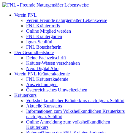
Verein FNL
Verein Freunde naturgemäßer Lebensweise
FNL Kräutertreffs
Online Mitglied werden
FNL Kräutergärten
Ignaz Schlifni
FNL BotschafterIn
Der Gesundheitsbote
Deine Fachzeitschrift
Kräuter-Wissen verschenken
Neu: Digital Abo
Verein FNL Kräuterakademie
FNL Kräuterakademie
Auszeichnungen
Österreichisches Umweltzeichen
Kräuterkurs
Volksheilkundlicher Kräuterkurs nach Ignaz Schlifni
Aktuelle Kursstarts
Informationen zum Volksheilkundlichen Kräuterkurs
nach Ignaz Schlifni
Online Anmeldung zum volksheilkundlichen
Kräuterkurs
Referent*innen der FNL Kräuterakademie