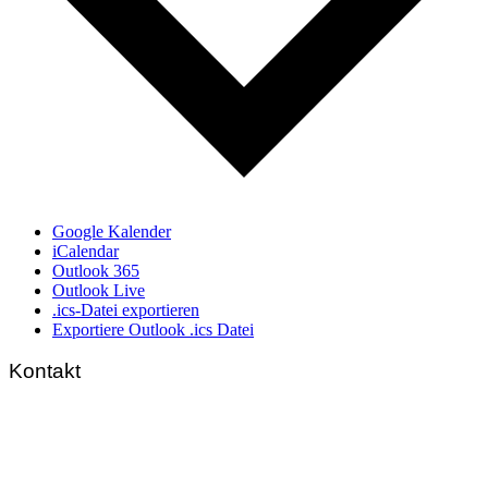
Google Kalender
iCalendar
Outlook 365
Outlook Live
.ics-Datei exportieren
Exportiere Outlook .ics Datei
Kontakt
FNL-Zentrale
Hunnenbrunn / Schlossweg 2
A – 9300 St. Veit an der Glan