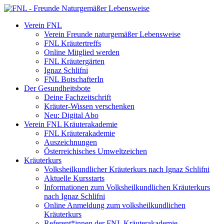
Verein FNL
Verein Freunde naturgemäßer Lebensweise
FNL Kräutertreffs
Online Mitglied werden
FNL Kräutergärten
Ignaz Schlifni
FNL BotschafterIn
Der Gesundheitsbote
Deine Fachzeitschrift
Kräuter-Wissen verschenken
Neu: Digital Abo
Verein FNL Kräuterakademie
FNL Kräuterakademie
Auszeichnungen
Österreichisches Umweltzeichen
Kräuterkurs
Volksheilkundlicher Kräuterkurs nach Ignaz Schlifni
Aktuelle Kursstarts
Informationen zum Volksheilkundlichen Kräuterkurs
nach Ignaz Schlifni
Online Anmeldung zum volksheilkundlichen
Kräuterkurs
Referent*innen der FNL Kräuterakademie