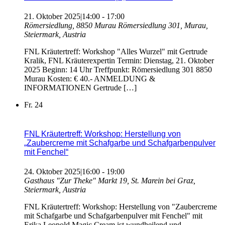
21. Oktober 2025|14:00
-
17:00
Römersiedlung, 8850 Murau
Römersiedlung 301, Murau,
Steiermark, Austria
FNL Kräutertreff: Workshop "Alles Wurzel" mit Gertrude
Kralik, FNL Kräuterexpertin Termin: Dienstag, 21. Oktober
2025 Beginn: 14 Uhr Treffpunkt: Römersiedlung 301 8850
Murau Kosten: € 40.- ANMELDUNG &
INFORMATIONEN Gertrude […]
Fr.
24
FNL Kräutertreff: Workshop: Herstellung von
„Zaubercreme mit Schafgarbe und Schafgarbenpulver
mit Fenchel“
24. Oktober 2025|16:00
-
19:00
Gasthaus "Zur Theke"
Markt 19, St. Marein bei Graz,
Steiermark, Austria
FNL Kräutertreff: Workshop: Herstellung von "Zaubercreme
mit Schafgarbe und Schafgarbenpulver mit Fenchel" mit
Erika Leopold Magic Cream ist wundheilend und