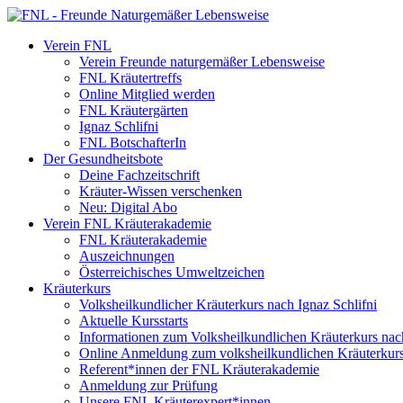
Verein FNL
Verein Freunde naturgemäßer Lebensweise
FNL Kräutertreffs
Online Mitglied werden
FNL Kräutergärten
Ignaz Schlifni
FNL BotschafterIn
Der Gesundheitsbote
Deine Fachzeitschrift
Kräuter-Wissen verschenken
Neu: Digital Abo
Verein FNL Kräuterakademie
FNL Kräuterakademie
Auszeichnungen
Österreichisches Umweltzeichen
Kräuterkurs
Volksheilkundlicher Kräuterkurs nach Ignaz Schlifni
Aktuelle Kursstarts
Informationen zum Volksheilkundlichen Kräuterkurs nach
Online Anmeldung zum volksheilkundlichen Kräuterkur
Referent*innen der FNL Kräuterakademie
Anmeldung zur Prüfung
Unsere FNL Kräuterexpert*innen