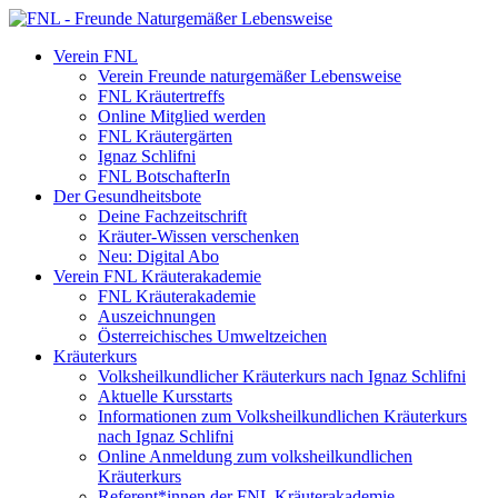
Verein FNL
Verein Freunde naturgemäßer Lebensweise
FNL Kräutertreffs
Online Mitglied werden
FNL Kräutergärten
Ignaz Schlifni
FNL BotschafterIn
Der Gesundheitsbote
Deine Fachzeitschrift
Kräuter-Wissen verschenken
Neu: Digital Abo
Verein FNL Kräuterakademie
FNL Kräuterakademie
Auszeichnungen
Österreichisches Umweltzeichen
Kräuterkurs
Volksheilkundlicher Kräuterkurs nach Ignaz Schlifni
Aktuelle Kursstarts
Informationen zum Volksheilkundlichen Kräuterkurs
nach Ignaz Schlifni
Online Anmeldung zum volksheilkundlichen
Kräuterkurs
Referent*innen der FNL Kräuterakademie