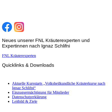
Hunnenbrunn / Schlossweg 2
A – 9300 St. Veit an der Glan
Telefon:
+43 4212 33 461
E-Mail:
zentrale@fnl.at
Neues unserer FNL Kräuterexperten und
Expertinnen nach Ignaz Schlifni
FNL Kräuterexperten
Quicklinks & Downloads
Aktuelle Kursstarts „Volksheilkundliche Kräuterkurse nach
Ignaz Schlifni“
Einzugsermächtigung für Mitglieder
Datenschutzerklärung
Leitbild & Ziele