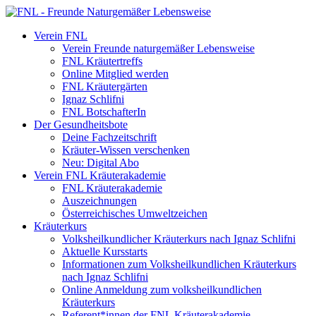
Verein FNL
Verein Freunde naturgemäßer Lebensweise
FNL Kräutertreffs
Online Mitglied werden
FNL Kräutergärten
Ignaz Schlifni
FNL BotschafterIn
Der Gesundheitsbote
Deine Fachzeitschrift
Kräuter-Wissen verschenken
Neu: Digital Abo
Verein FNL Kräuterakademie
FNL Kräuterakademie
Auszeichnungen
Österreichisches Umweltzeichen
Kräuterkurs
Volksheilkundlicher Kräuterkurs nach Ignaz Schlifni
Aktuelle Kursstarts
Informationen zum Volksheilkundlichen Kräuterkurs
nach Ignaz Schlifni
Online Anmeldung zum volksheilkundlichen
Kräuterkurs
Referent*innen der FNL Kräuterakademie