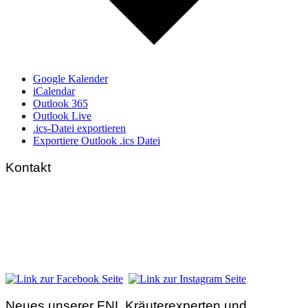
Google Kalender
iCalendar
Outlook 365
Outlook Live
.ics-Datei exportieren
Exportiere Outlook .ics Datei
Kontakt
FNL-Zentrale
Hunnenbrunn / Schlossweg 2
A – 9300 St. Veit an der Glan
Telefon:
+43 4212 33 461
E-Mail:
zentrale@fnl.at
Neues unserer FNL Kräuterexperten und