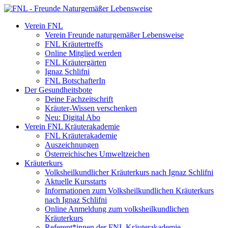
Verein FNL
Verein Freunde naturgemäßer Lebensweise
FNL Kräutertreffs
Online Mitglied werden
FNL Kräutergärten
Ignaz Schlifni
FNL BotschafterIn
Der Gesundheitsbote
Deine Fachzeitschrift
Kräuter-Wissen verschenken
Neu: Digital Abo
Verein FNL Kräuterakademie
FNL Kräuterakademie
Auszeichnungen
Österreichisches Umweltzeichen
Kräuterkurs
Volksheilkundlicher Kräuterkurs nach Ignaz Schlifni
Aktuelle Kursstarts
Informationen zum Volksheilkundlichen Kräuterkurs
nach Ignaz Schlifni
Online Anmeldung zum volksheilkundlichen
Kräuterkurs
Referent*innen der FNL Kräuterakademie