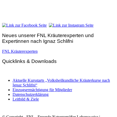
Hunnenbrunn / Schlossweg 2
A – 9300 St. Veit an der Glan
Telefon:
+43 4212 33 461
E-Mail:
zentrale@fnl.at
Neues unserer FNL Kräuterexperten und
Expertinnen nach Ignaz Schlifni
FNL Kräuterexperten
Quicklinks & Downloads
Aktuelle Kursstarts „Volksheilkundliche Kräuterkurse nach
Ignaz Schlifni“
Einzugsermächtigung für Mitglieder
Datenschutzerklärung
Leitbild & Ziele
© Copyright - FNL - Freunde Naturgemäßer Lebensweise |