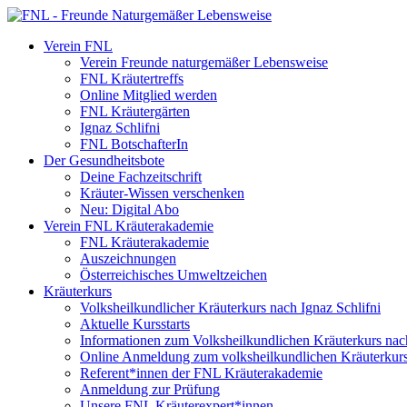
Verein FNL
Verein Freunde naturgemäßer Lebensweise
FNL Kräutertreffs
Online Mitglied werden
FNL Kräutergärten
Ignaz Schlifni
FNL BotschafterIn
Der Gesundheitsbote
Deine Fachzeitschrift
Kräuter-Wissen verschenken
Neu: Digital Abo
Verein FNL Kräuterakademie
FNL Kräuterakademie
Auszeichnungen
Österreichisches Umweltzeichen
Kräuterkurs
Volksheilkundlicher Kräuterkurs nach Ignaz Schlifni
Aktuelle Kursstarts
Informationen zum Volksheilkundlichen Kräuterkurs nach
Online Anmeldung zum volksheilkundlichen Kräuterkur
Referent*innen der FNL Kräuterakademie
Anmeldung zur Prüfung
Unsere FNL Kräuterexpert*innen