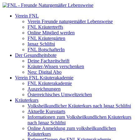
Verein FNL
Verein Freunde naturgemäßer Lebensweise
FNL Kräutertreffs
Online Mitglied werden
FNL Kräutergärten
Ignaz Schlifni
FNL BotschafterIn
Der Gesundheitsbote
Deine Fachzeitschrift
Kräuter-Wissen verschenken
Neu: Digital Abo
Verein FNL Kräuterakademie
FNL Kräuterakademie
Auszeichnungen
Österreichisches Umweltzeichen
Kräuterkurs
Volksheilkundlicher Kräuterkurs nach Ignaz Schlifni
Aktuelle Kursstarts
Informationen zum Volksheilkundlichen Kräuterkurs
nach Ignaz Schlifni
Online Anmeldung zum volksheilkundlichen
Kräuterkurs
Referent*innen der FNL Kräuterakademie