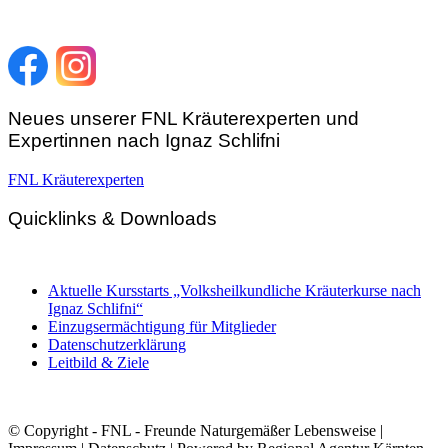
Telefon:
+43 4212 33 461
E-Mail:
zentrale@fnl.at
Neues unserer FNL Kräuterexperten und
Expertinnen nach Ignaz Schlifni
FNL Kräuterexperten
Quicklinks & Downloads
Aktuelle Kursstarts „Volksheilkundliche Kräuterkurse nach
Ignaz Schlifni“
Einzugsermächtigung für Mitglieder
Datenschutzerklärung
Leitbild & Ziele
© Copyright - FNL - Freunde Naturgemäßer Lebensweise |