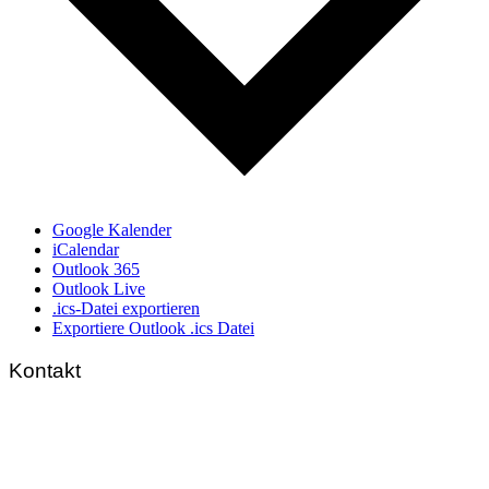
Google Kalender
iCalendar
Outlook 365
Outlook Live
.ics-Datei exportieren
Exportiere Outlook .ics Datei
Kontakt
FNL-Zentrale
Hunnenbrunn / Schlossweg 2
A – 9300 St. Veit an der Glan